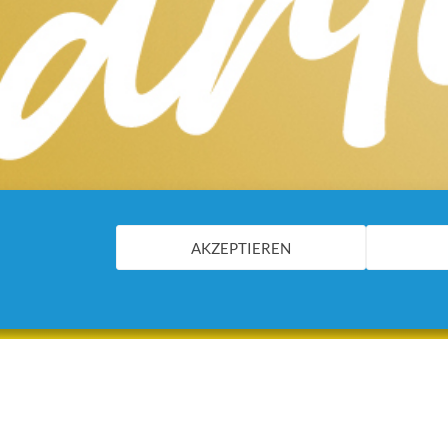
AKZEPTIEREN
 KUNSTWERK.
infach nur aus modischen Gründen –
ttoos und Piercings. Die Salzburger